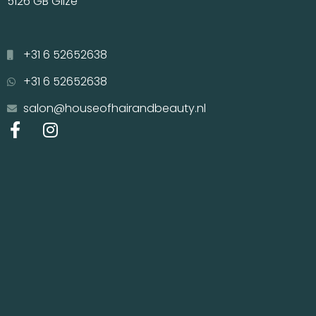
5126 GB Gilze
+31 6 52652638
+31 6 52652638
salon@houseofhairandbeauty.nl