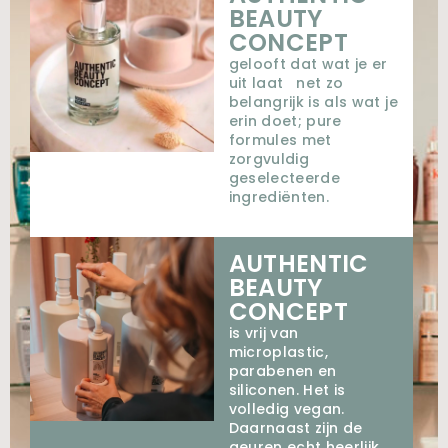
BEAUTY
CONCEPT
gelooft dat wat je er
uit laat ⁠ net zo
belangrijk is als wat je
erin doet; pure
formules met
zorgvuldig
geselecteerde
ingrediënten.⁠
AUTHENTIC
BEAUTY
CONCEPT
is vrij van
microplastic,
parabenen en
siliconen. Het is
volledig vegan.
Daarnaast zijn de
geuren echt heerlijk