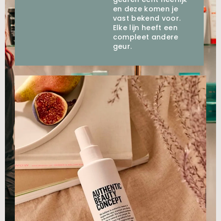
en deze komen je
vast bekend voor.
Elke lijn heeft een
compleet andere
geur.⁠