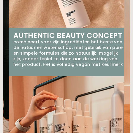
AUTHENTIC BEAUTY CONCEPT
combineert⁠ voor zijn ingrediënten het beste van
de natuur en wetenschap,⁠ met gebruik van pure
en simpele formules die zo natuurlijk⁠ mogelijk
zijn, zonder teniet te doen aan de werking van
het product. Het is volledig vegan met keurmerk