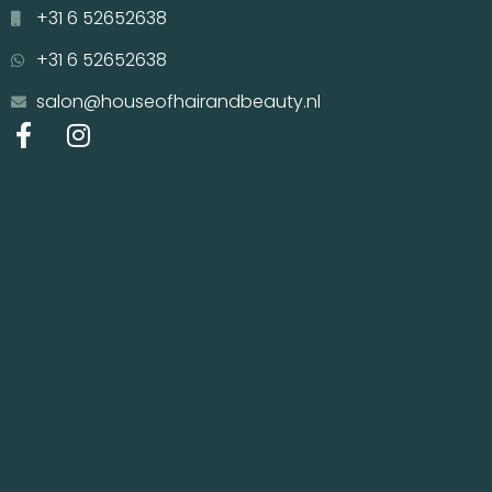
+31 6 52652638
+31 6 52652638
salon@houseofhairandbeauty.nl