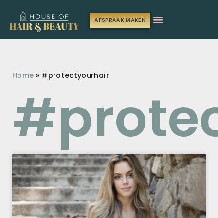
AFSPRAAK MAKEN
Home
»
#protectyourhair
#protec