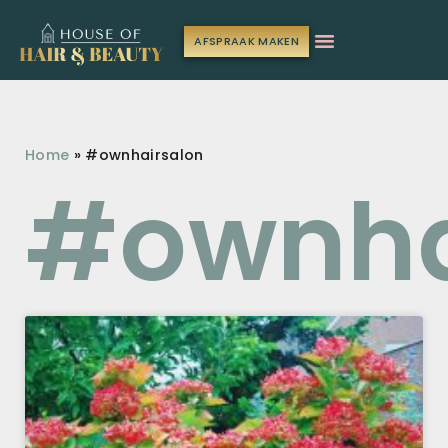
AFSPRAAK MAKEN
Home
»
#ownhairsalon
#ownha