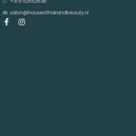
+31 6 52652638
salon@houseofhairandbeauty.nl