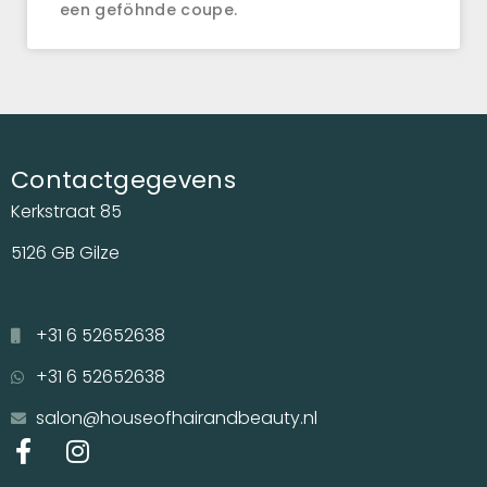
een geföhnde coupe.
Contactgegevens
Kerkstraat 85
5126 GB Gilze
+31 6 52652638
+31 6 52652638
salon@houseofhairandbeauty.nl