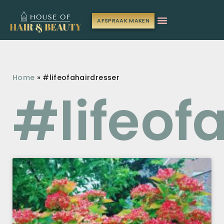
AFSPRAAK MAKEN
Home
»
#lifeofahairdresser
#lifeof