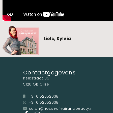
Liefs, Sylvia
Contactgegevens
Kerkstraat 85
5126 GB Gilze
+31 6 52652638
+31 6 52652638
salon@houseofhairandbeauty.nl