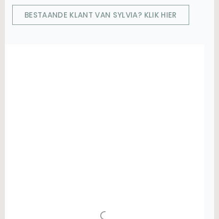
BESTAANDE KLANT VAN SYLVIA? KLIK HIER
Voor een optimale werking van onze
website maken wij gebruik van cookies. Als
je de cookies niet hebt geaccepteerd dan
is het mogelijk dat je daardoor geen
onlineafspraak venster ziet of dat je
daardoor de online afspraak niet kunt
bevestigen. In dat geval kun je ons het
beste
mailen
of een bericht sturen via
WhatsApp
.