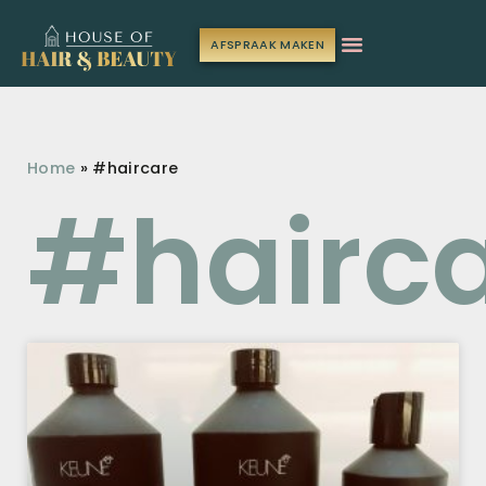
AFSPRAAK MAKEN
Home
»
#haircare
#hairc